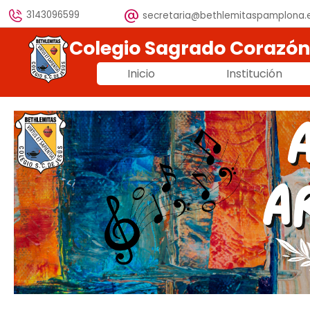
Vaya al Contenido
3143096599
secretaria@bethlemitaspamplona.
Colegio Sagrado Corazó
Inicio
Institución