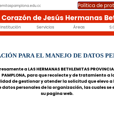
Política de pr
lemitaspamplona.edu.co
o Corazón de Jesús Hermanas Be
Saltar menú
Institución
▼
Servicios
▼
Áreas
▼
S.
CIÓN PARA EL MANEJO DE DATOS P
expresamente a LAS HERMANAS BETHLEMITAS PROVINCI
PAMPLONA, para que recolecte y de tratamiento a lo
lidad de gestionar y atender la solicitud que elevo a
e datos personales de la organización, las cuales se
su pagina web.