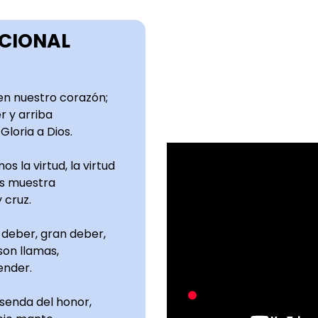
UCIONAL
 en nuestro corazón;
r y arriba
 Gloria a Dios.
s la virtud, la virtud
os muestra
y cruz.
n deber, gran deber,
son llamas,
ender.
 senda del honor,