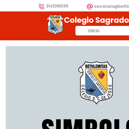
Vaya al Contenido
3143096599
secretaria@beth
Colegio Sagrad
Inicio