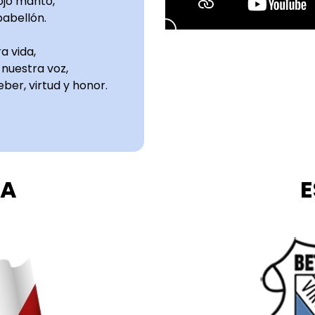
rojo manto,
pabellón.
a vida,
 nuestra voz,
ber, virtud y honor.
RA