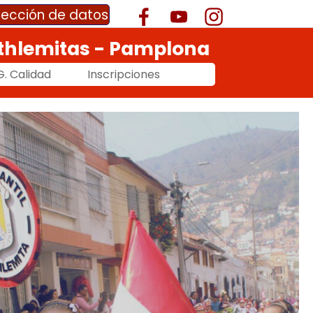
otección de datos
thlemitas - Pamplona
G. Calidad
Inscripciones
▼